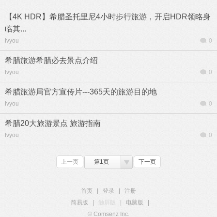
【4K HDR】希腊圣托里尼4小时步行旅游，开启HDR领略身
临其...
lvyou
0
希腊旅游希腊必去景点介绍
lvyou
0
希腊旅游局官方宣传片---365天的旅游目的地
lvyou
0
希腊20大旅游景点 旅游指南
lvyou
0
上一页
第1页
下一页
首页
|
登录
|
注册
简易版
|
触屏版
|
电脑版
|
© Comsenz Inc.