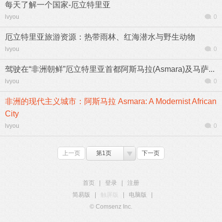
每天了解一个国家-厄立特里亚
lvyou
0
厄立特里亚旅游资源：热带雨林、红海潜水与野生动物
lvyou
0
驾驶在“非洲朝鲜”厄立特里亚首都阿斯马拉(Asmara)及马萨...
lvyou
0
非洲的现代主义城市：阿斯马拉 Asmara: A Modernist African
City
lvyou
0
上一页
第1页
下一页
首页
|
登录
|
注册
简易版
|
触屏版
|
电脑版
|
© Comsenz Inc.