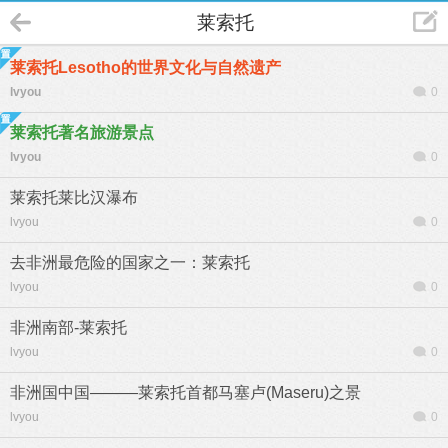
莱索托
莱索托Lesotho的世界文化与自然遗产
lvyou
0
莱索托著名旅游景点
lvyou
0
莱索托莱比汉瀑布
lvyou
0
去非洲最危险的国家之一：莱索托
lvyou
0
非洲南部-莱索托
lvyou
0
非洲国中国———莱索托首都马塞卢(Maseru)之景
lvyou
0