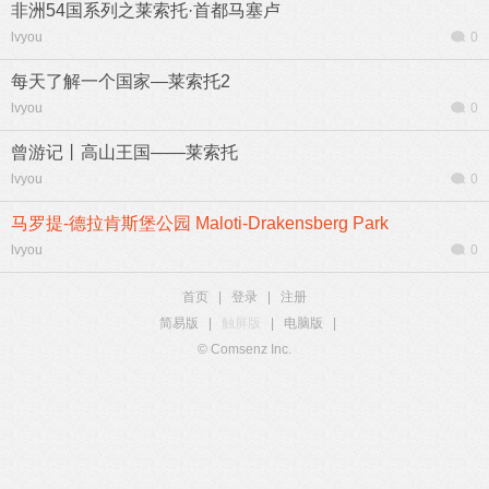
非洲54国系列之莱索托·首都马塞卢
lvyou
0
每天了解一个国家—莱索托2
lvyou
0
曾游记丨高山王国——莱索托
lvyou
0
马罗提-德拉肯斯堡公园 Maloti-Drakensberg Park
lvyou
0
首页
|
登录
|
注册
简易版
|
触屏版
|
电脑版
|
© Comsenz Inc.