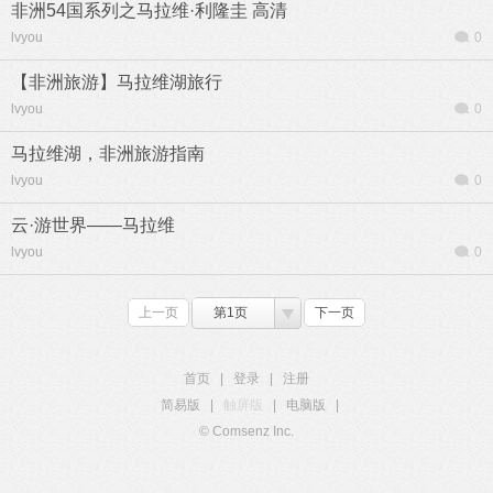
非洲54国系列之马拉维·利隆圭 高清
lvyou
0
【非洲旅游】马拉维湖旅行
lvyou
0
马拉维湖，非洲旅游指南
lvyou
0
云·游世界——马拉维
lvyou
0
上一页
第1页
下一页
首页
|
登录
|
注册
简易版
|
触屏版
|
电脑版
|
© Comsenz Inc.