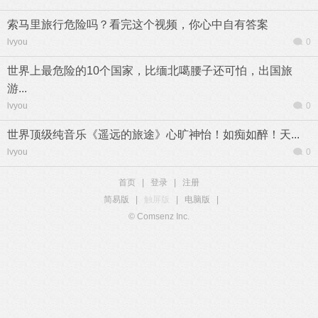
索马里旅行危险吗？看完这个视频，你心中自有答案
lvyou
0
世界上最危险的10个国家，比缅北噶腰子还可怕，出国旅
游...
lvyou
0
世界顶级纯音乐《遥远的旅途》心旷神怡！如痴如醉！天...
lvyou
0
首页
|
登录
|
注册
简易版
|
触屏版
|
电脑版
|
© Comsenz Inc.