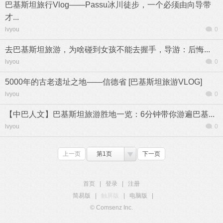
巴基斯坦旅行Vlog——Passu冰川徒步，一个必须由向导带
才...
lvyou
0
去巴基斯坦旅游，为啥碰到女孩不能去握手，导游：后悔...
lvyou
0
5000年的古老遗址之地——信德省 [巴基斯坦旅游VLOG]
lvyou
0
【中巴人文】巴基斯坦旅游胜地一览：6分钟带你游遍巴基...
lvyou
0
上一页
第1页
下一页
首页
|
登录
|
注册
简易版
|
触屏版
|
电脑版
|
© Comsenz Inc.