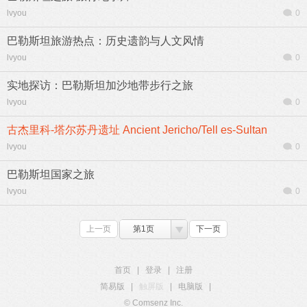
lvyou
0
巴勒斯坦旅游热点：历史遗韵与人文风情
lvyou
0
实地探访：巴勒斯坦加沙地带步行之旅
lvyou
0
古杰里科-塔尔苏丹遗址 Ancient Jericho/Tell es-Sultan
lvyou
0
巴勒斯坦国家之旅
lvyou
0
上一页
第1页
下一页
首页
|
登录
|
注册
简易版
|
触屏版
|
电脑版
|
© Comsenz Inc.