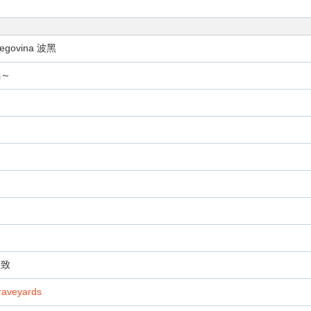
govina 波黑
撼～
极致
aveyards