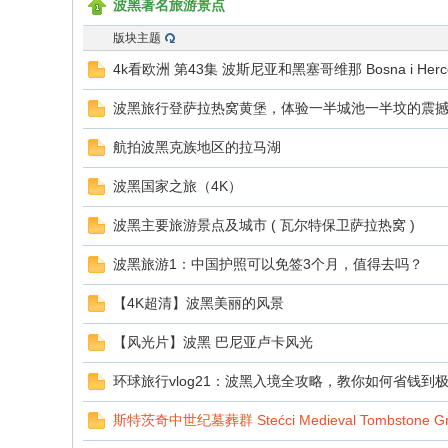
波黑著名旅游景点
版块主题
游
4k看欧洲 第43集 波斯尼亚和黑塞哥维那 Bosna i Herce
波黑旅行登萨拉热窝黄堡，体验一半城池一半坟的震
航拍波黑克族地区的拉马湖
波黑国家之旅（4K）
波黑主要旅游景点及城市 ( 瓦尔特保卫萨拉热窝 )
人
波黑旅游1：中国护照可以免签3个月，值得去吗？
【4K超清】波黑美丽的风景
【风光片】波黑 巴尼亚卢卡风光
环球旅行vlog21：波黑入境全攻略，教你如何省钱到
斯特茨奇中世纪墓葬群 Stećci Medieval Tombstone Gr