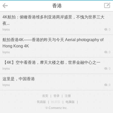
香港
4K航拍：俯瞰香港维多利亚港两岸盛景，不愧为世界三大
夜...
lvyou
0
航拍香港4K——香港的昨天与今天 Aerial photography of
Hong Kong 4K
lvyou
0
【4K】空中看香港，摩天大楼之都，世界金融中心之一
lvyou
0
这里是，中国香港
lvyou
0
首页
|
登录
|
注册
简易版
|
触屏版
|
电脑版
|
© Comsenz Inc.