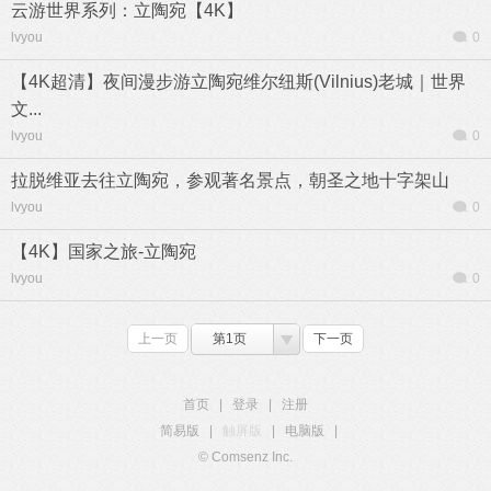
云游世界系列：立陶宛【4K】
lvyou
0
【4K超清】夜间漫步游立陶宛维尔纽斯(Vilnius)老城｜世界
文...
lvyou
0
拉脱维亚去往立陶宛，参观著名景点，朝圣之地十字架山
lvyou
0
【4K】国家之旅-立陶宛
lvyou
0
上一页
第1页
下一页
首页
|
登录
|
注册
简易版
|
触屏版
|
电脑版
|
© Comsenz Inc.