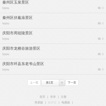
秦州区玉泉景区
lvyou
0
秦州区伏羲庙景区
lvyou
0
庆阳市周祖陵景区
lvyou
0
庆阳市龙栖谷旅游景区
lvyou
0
庆阳市环县东老爷山景区
lvyou
0
上一页
第1页
下一页
首页
|
登录
|
注册
简易版
|
触屏版
|
电脑版
|