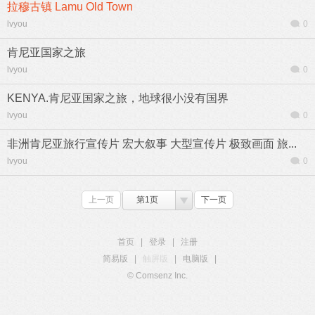
拉穆古镇 Lamu Old Town
lvyou
0
肯尼亚国家之旅
lvyou
0
KENYA.肯尼亚国家之旅，地球很小没有国界
lvyou
0
非洲肯尼亚旅行宣传片 宏大叙事 大型宣传片 极致画面 旅...
lvyou
0
上一页
第1页
下一页
首页
|
登录
|
注册
简易版
|
触屏版
|
电脑版
|
© Comsenz Inc.