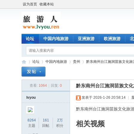
设为首页
收藏本站
论坛
中国内地旅游
亚洲旅游
欧洲旅游
北
论坛
中国内地旅游
贵州
黔东南州台江施洞苗族文化旅
黔东南州台江施洞苗族文化
查看:
1064
|
回复:
0
旅
»
›
›
›
lvyou
发表于 2026-1-26 20:58:14
|
黔东南州台江施洞苗族文化旅游
8264
161
2万
相关视频
主题
回帖
积分