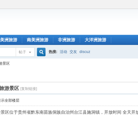
美洲旅游
南美洲旅游
非洲旅游
大洋洲旅游
热搜:
活动
交友
discuz
帖子
搜
游景区
索
旅游景区
[复制链接]
显示全部楼层
景区位于贵州省黔东南苗族侗族自治州台江县施洞镇，开放时间 全天开放