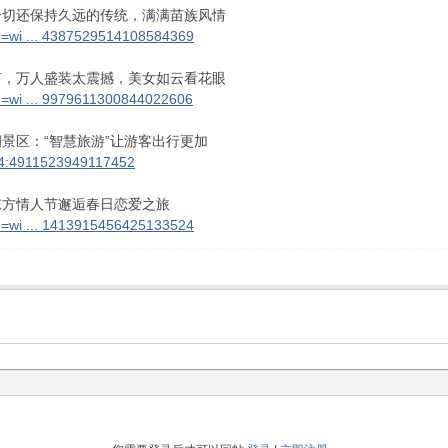
一切还保持久远的传统，满满苗族风情
d=wi ... 4387529514108584369
节，万人盛装太震撼，美女如云看花眼
d=wi ... 9979611300844022606
景区：“智慧旅游”让游客出行更加
034:4911523949117452
东方情人节邂逅春日恋爱之旅
d=wi ... 1413915456425133524